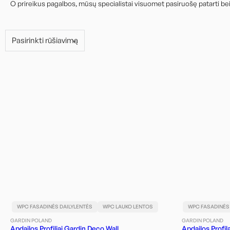
O prireikus pagalbos, mūsų specialistai visuomet pasiruošę patarti bei p
WPC FASADINĖS DAILYLENTĖS
WPC LAUKO LENTOS
WPC FASADINĖS
GARDIN POLAND
GARDIN POLAND
Apdailos Profiliai Gardin Deco Wall
Apdailos Profil