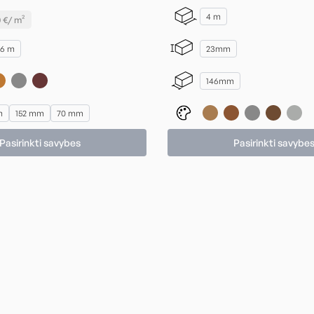
range:
4 m
0
€
/ m²
32,50 €
through
6 m
23mm
88,07 €
146mm
m
152 mm
70 mm
Pasirinkti savybes
Pasirinkti savybe