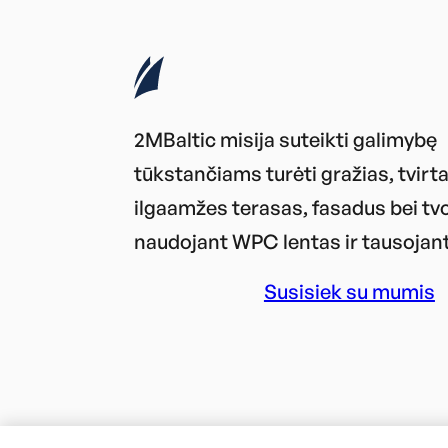
2MBaltic misija suteikti galimybę
tūkstančiams turėti gražias, tvirta
ilgaamžes terasas, fasadus bei tv
naudojant WPC lentas ir tausojant
Susisiek su mumis