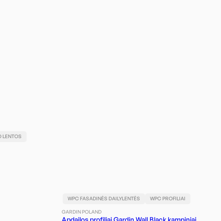
O LENTOS
WPC FASADINĖS DAILYLENTĖS
WPC PROFILIAI
GARDIN POLAND
Apdailos profiliai Gardin Wall Black kampiniai