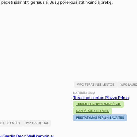
adėti išsirinkti geriausiai Jūsų poreikius atitinkančią prekę.
WPC TERASINĖS LENTOS
WPC LAUK
NATURINFORM
Terasinės lentos Piazza Prima
TURIME EUROPOS SANDĖLYJE
SANDĖLYJE >40+ VNT.
PRISTATYMAS PER 2-4 SAVAITES
 DAILYLENTĖS
WPC PROFILIAI
ai Gardin Deco Wall kampiniai