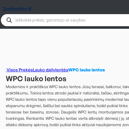
Products
search
Visos Prekės
Lauko dailylentės
WPC lauko lentos
WPC lauko lentos
Modernios ir praktiškos WPC lauko lentos Jūsų terasai, balkonui, take
praktiškumu. Tokios lentos atrodo jaukiai ir natūraliai, tačiau, skirti
WPC lauko lentos tapo vienu populiariausių pasirinkimų moderniai lauko e
atsparumu drėgmei, šalčiui bei saulės spinduliams, todėl puikiai tinka Li
terasose bei baseinų zonose. Daugelis WPC lentų montuojamos paslė
tvarkingas. Renkantis WPC lauko lentas verta atkreipti dėmesį į jų sto
atlaiko didesnę apkrovą, todėl puikiai tinka aktyviai naudojamoms zono