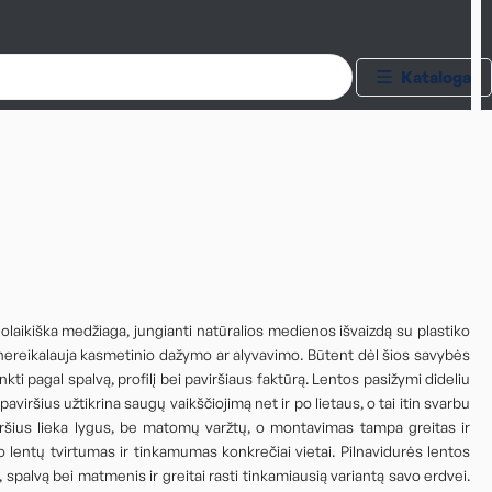
Katalogas
olaikiška medžiaga, jungianti natūralios medienos išvaizdą su plastiko
 ir nereikalauja kasmetinio dažymo ar alyvavimo. Būtent dėl šios savybės
kti pagal spalvą, profilį bei paviršiaus faktūrą. Lentos pasižymi dideliu
aviršius užtikrina saugų vaikščiojimą net ir po lietaus, o tai itin svarbu
ršius lieka lygus, be matomų varžtų, o montavimas tampa greitas ir
so lentų tvirtumas ir tinkamumas konkrečiai vietai. Pilnavidurės lentos
spalvą bei matmenis ir greitai rasti tinkamiausią variantą savo erdvei.