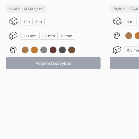
range:
91,41
€
–
147,14
€
/ m²
78,88
€
–
127,4
37,42 €
through
4 m
6 m
4 m
101,64 €
103 mm
152 mm
70 mm
103 m
Pasirinkti savybes