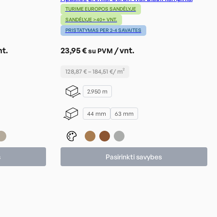
TURIME EUROPOS SANDĖLYJE
SANDĖLYJE >40+ VNT.
PRISTATYMAS PER 2-4 SAVAITES
nt.
23,95
€
/ vnt.
su PVM
128,87
€
–
184,51
€
/ m²
2.950 m
44 mm
63 mm
s
Pasirinkti savybes