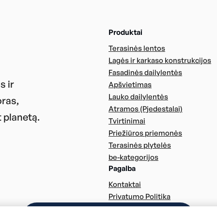
Produktai
Terasinės lentos
Lagės ir karkaso konstrukcijos
Fasadinės dailylentės
s ir
Apšvietimas
Lauko dailylentės
oras,
Atramos (Pjedestalai)
 planetą.
Tvirtinimai
Priežiūros priemonės
Terasinės plytelės
be-kategorijos
Pagalba
Kontaktai
Privatumo Politika