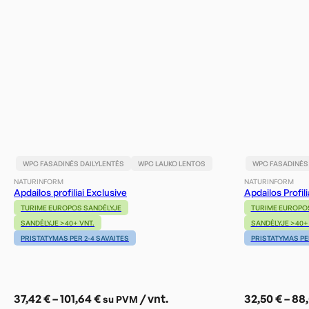
WPC FASADINĖS DAILYLENTĖS
WPC LAUKO LENTOS
WPC FASADINĖS
NATURINFORM
NATURINFORM
Apdailos profiliai Exclusive
Apdailos Profil
TURIME EUROPOS SANDĖLYJE
TURIME EUROPO
SANDĖLYJE >40+ VNT.
SANDĖLYJE >40+ 
PRISTATYMAS PER 2-4 SAVAITES
PRISTATYMAS PER
Price
37,42
€
–
101,64
€
/ vnt.
32,50
€
–
88
su PVM