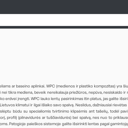
liams ar baseino aplinkai. WPC (medienos ir plastiko kompozitas) yra šiu
ngai nei tikra mediena, beveik nereikalauja priežiūros, nepūva, nesiskaido
rdvei įrengti. WPC lauko lentų pasirinkimas itin platus, jas galite išsirin
etuvos klimatui ir ilgai išlaiko savo spalvą. Neslidus, dažniausiai rievėtas p
ptu būdu su specialiomis tvirtinimo klipsėmis ant tašelių, todėl pavi
rį, profilį (pilnavidurės ar tuščiavidurės) bei spalvą, nes nuo to priklau
ms. Patogioje paieškos sistemoje galite išsirinkti lentas pagal gamintoją, 