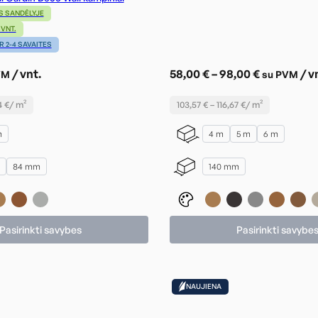
S SANDĖLYJE
VNT.
 2-4 SAVAITES
Price
/ vnt.
58,00
€
–
98,00
€
/ v
VM
su PVM
range:
4
€
/ m²
103,57
€
–
116,67
€
/ m²
58,00 €
through
m
4 m
5 m
6 m
98,00 €
84 mm
140 mm
Pasirinkti savybes
Pasirinkti savybe
NAUJIENA