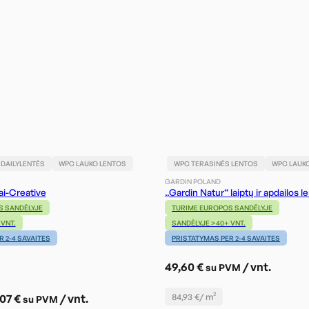
 DAILYLENTĖS
WPC LAUKO LENTOS
WPC TERASINĖS LENTOS
WPC LAUK
GARDIN POLAND
iai-Creative
„Gardin Natur“ laiptų ir apdailos l
S SANDĖLYJE
TURIME EUROPOS SANDĖLYJE
VNT.
SANDĖLYJE >40+ VNT.
 2-4 SAVAITES
PRISTATYMAS PER 2-4 SAVAITES
49,60
€
/ vnt.
su PVM
Price
,07
€
/ vnt.
84,93
€
/ m²
su PVM