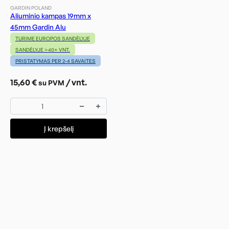
GARDIN POLAND
Aliuminio kampas 19mm x
45mm Gardin Alu
TURIME EUROPOS SANDĖLYJE
SANDĖLYJE >40+ VNT.
PRISTATYMAS PER 2-4 SAVAITES
15,60
€
/ vnt.
su PVM
Į krepšelį