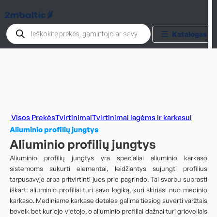
Products
Katalogas
search
Visos Prekės
Tvirtinimai
Tvirtinimai lagėms ir karkasui
Aliuminio profilių jungtys
Aliuminio profilių jungtys
Aliuminio profilių jungtys yra specialiai aliuminio karkaso
sistemoms sukurti elementai, leidžiantys sujungti profilius
tarpusavyje arba pritvirtinti juos prie pagrindo. Tai svarbu suprasti
iškart: aliuminio profiliai turi savo logiką, kuri skiriasi nuo medinio
karkaso. Mediniame karkase detales galima tiesiog suverti varžtais
beveik bet kurioje vietoje, o aliuminio profiliai dažnai turi grioveliais