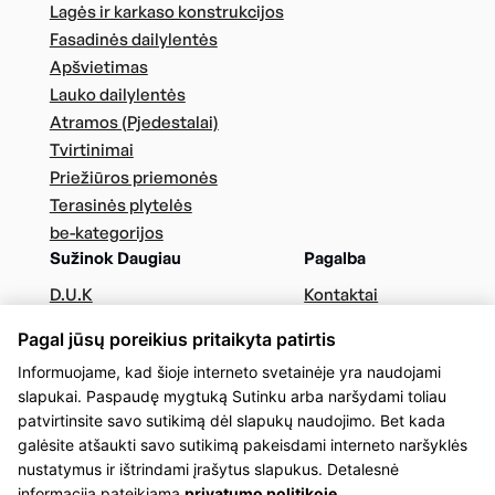
Lagės ir karkaso konstrukcijos
Fasadinės dailylentės
Apšvietimas
Lauko dailylentės
Atramos (Pjedestalai)
Tvirtinimai
Priežiūros priemonės
Terasinės plytelės
be-kategorijos
Sužinok Daugiau
Pagalba
D.U.K
Kontaktai
Terasos montavimas
Privatumo Politika
Pagal jūsų poreikius pritaikyta patirtis
Liepto ir lauko apdailų įrengimas
Informuojame, kad šioje interneto svetainėje yra naudojami
Tvoros montavimas
slapukai. Paspaudę mygtuką Sutinku arba naršydami toliau
Fasado įrengimas
patvirtinsite savo sutikimą dėl slapukų naudojimo. Bet kada
Konkursiniai projektai
galėsite atšaukti savo sutikimą pakeisdami interneto naršyklės
nustatymus ir ištrindami įrašytus slapukus. Detalesnė
informacija pateikiama
privatumo politikoje.