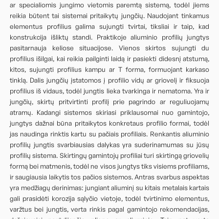
ar specialiomis jungimo vietomis paremtą sistemą, todėl jiems
reikia būtent tai sistemai pritaikytų jungčių. Naudojant tinkamus
elementus profilius galima sujungti tvirtai, tiksliai ir taip, kad
konstrukcija išliktų standi. Praktikoje aliuminio profilių jungtys
pasitarnauja keliose situacijose. Vienos skirtos sujungti du
profilius išilgai, kai reikia pailginti laidą ir pasiekti didesnį atstumą,
kitos, sujungti profilius kampu ar T forma, formuojant karkaso
tinklą. Dalis jungčių įstatomos į profilio vidų ar griovelį ir fiksuoja
profilius iš vidaus, todėl jungtis lieka tvarkinga ir nematoma. Yra ir
jungčių, skirtų pritvirtinti profilį prie pagrindo ar reguliuojamų
atramų. Kadangi sistemos skiriasi priklausomai nuo gamintojo,
jungtys dažnai būna pritaikytos konkretaus profilio formai, todėl
jas naudinga rinktis kartu su pačiais profiliais. Renkantis aliuminio
profilių jungtis svarbiausias dalykas yra suderinamumas su jūsų
profilių sistema. Skirtingų gamintojų profiliai turi skirtingą griovelių
formą bei matmenis, todėl ne visos jungtys tiks visiems profiliams,
ir saugiausia laikytis tos pačios sistemos. Antras svarbus aspektas
yra medžiagų derinimas: jungiant aliuminį su kitais metalais kartais
gali prasidėti korozija sąlyčio vietoje, todėl tvirtinimo elementus,
varžtus bei jungtis, verta rinkis pagal gamintojo rekomendacijas,