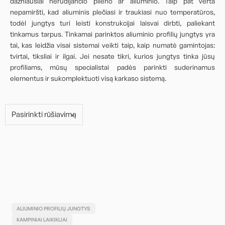
dažniausiai nerūdijančio plieno ar aliuminio. Taip pat verta
nepamiršti, kad aliuminis plečiasi ir traukiasi nuo temperatūros,
todėl jungtys turi leisti konstrukcijai laisvai dirbti, paliekant
tinkamus tarpus. Tinkamai parinktos aliuminio profilių jungtys yra
tai, kas leidžia visai sistemai veikti taip, kaip numatė gamintojas:
tvirtai, tiksliai ir ilgai. Jei nesate tikri, kurios jungtys tinka jūsų
profiliams, mūsų specialistai padės parinkti suderinamus
elementus ir sukomplektuoti visą karkaso sistemą.
ALIUMINIO PROFILIŲ JUNGTYS
KAMPINIAI LAIKIKLIAI