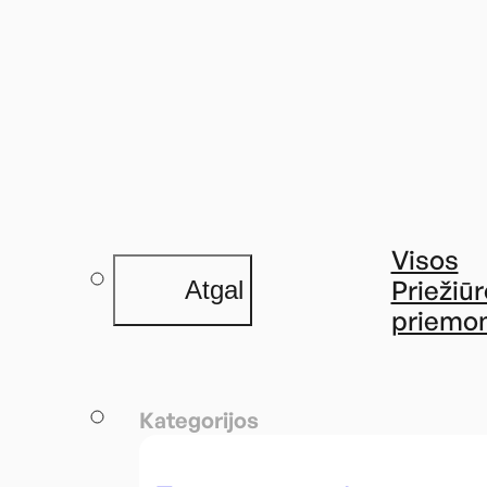
Visos
Priežiū
Atgal
priemo
Kategorijos