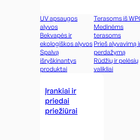
UV apsaugos
Terasoms iš WP
alyvos
Medinėms
Bekvapės ir
terasoms
ekologiškos alyvos
Prieš alyvavimą i
Spalvą
perdažymą
išryškinantys
Rūdžių ir pelėsių
produktai
valikliai
Įrankiai ir
priedai
priežiūrai