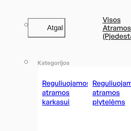
Visos
Atramos
Atgal
(Pjedesta
Kategorijos
Reguliuojamos
Reguliuoja
atramos
atramos
karkasui
plytelėms