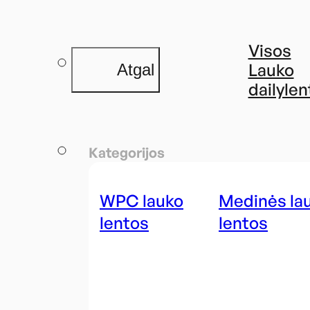
Visos
Lauko
Atgal
dailylen
Kategorijos
WPC lauko
Medinės la
lentos
lentos