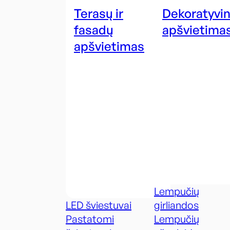
Terasų ir
Dekoratyvin
fasadų
apšvietima
apšvietimas
Lempučių
LED šviestuvai
girliandos
Pastatomi
Lempučių