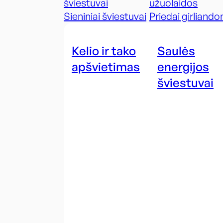
šviestuvai
užuolaidos
Sieniniai šviestuvai
Priedai girliand
Kelio ir tako
Saulės
apšvietimas
energijos
šviestuvai