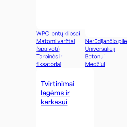
WPC lentų klipsai
Matomi varžtai
Nerūdijančio pli
(spalvoti)
Universalieji
Tarpinės ir
Betonui
fiksatoriai
Medžiui
Tvirtinimai
lagėms ir
karkasui