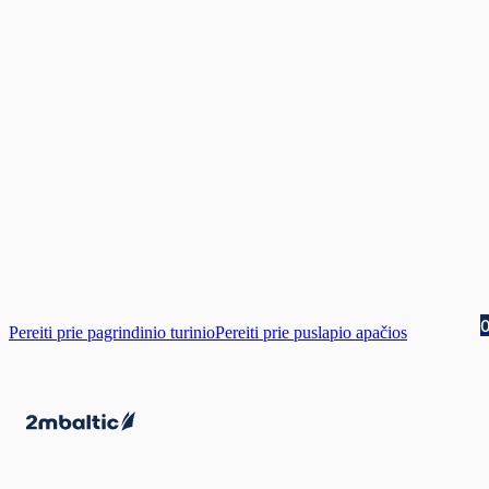
Pereiti prie pagrindinio turinio
Pereiti prie puslapio apačios