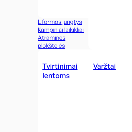
L formos jungtys
Kampiniai laikikliai
Atraminės
plokštelės
Tvirtinimai
Varžtai
lentoms