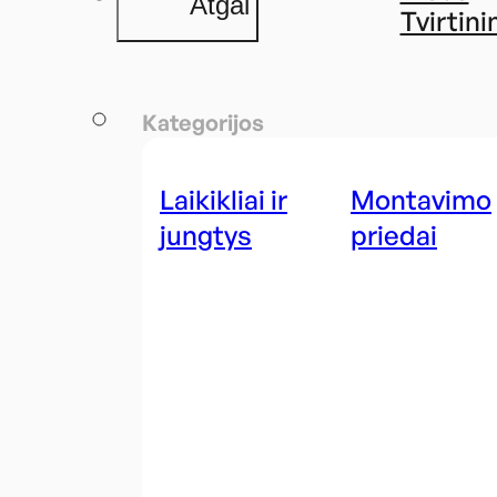
Atgal
Tvirtini
Kategorijos
Laikikliai ir
Montavimo
jungtys
priedai