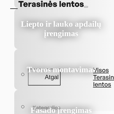
Terasinės lentos
Liepto ir lauko apdailų
įrengimas
Tvoros montavimas
Visos
Terasi
Atgal
lentos
Kategorijos
Fasado įrengimas