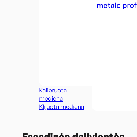
metalo profi
Kalibruota
mediena
Klijuota mediena
Fasadinės dailylentės