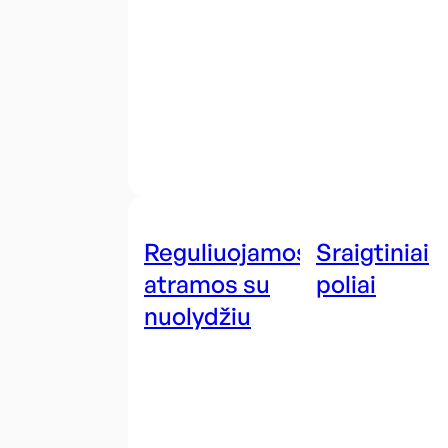
Reguliuojamos
Sraigtiniai
atramos su
poliai
nuolydžiu