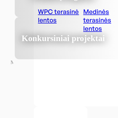
WPC terasinės
Medinės
lentos
terasinės
lentos
Konkursiniai projektai
Medžiagos