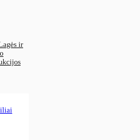
Lagės ir
so
ukcijos
liai