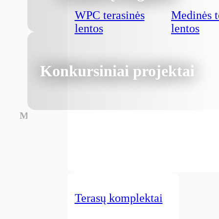
WPC terasinės
Medinės t
lentos
lentos
Konkursiniai projektai
Medžiagos
Terasų komplektai