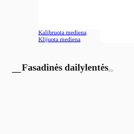
Kalibruota mediena
Klijuota mediena
Fasadinės dailylentės