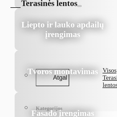
Terasinės lentos
Liepto ir lauko apdailų
įrengimas
Tvoros montavimas
Visos
Atgal
Teras
lento
Kategorijos
Fasado įrengimas