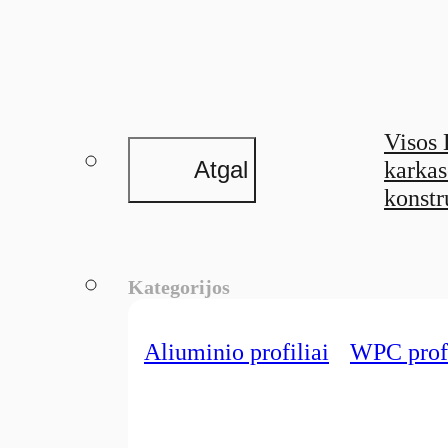
Visos 
Atgal
karka
konstr
Kategorijos
Aliuminio profiliai
WPC profi