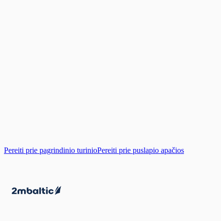
Pereiti prie pagrindinio turinio
Pereiti prie puslapio apačios