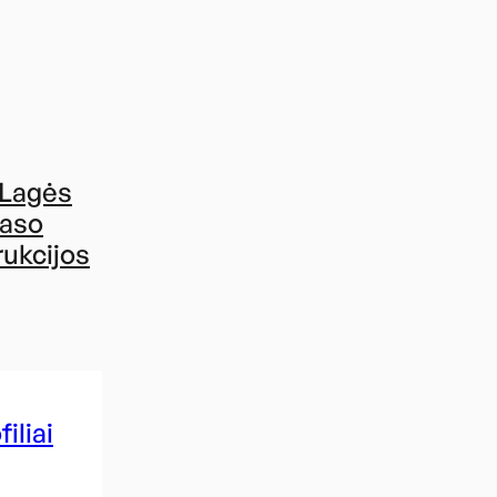
 Lagės
kaso
rukcijos
iliai