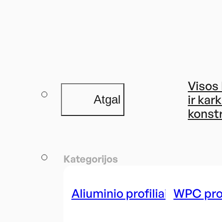
Visos
ir kar
Atgal
konst
Kategorijos
Aliuminio profiliai
WPC prof