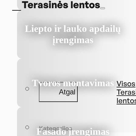
Terasinės lentos
Liepto ir lauko apdailų
įrengimas
Tvoros montavimas
Visos
Teras
Atgal
lento
Kategorijos
Fasado įrengimas