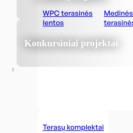
WPC terasinės
Medinės
lentos
terasinė
Konkursiniai projektai
Medžiagos
Terasų komplektai