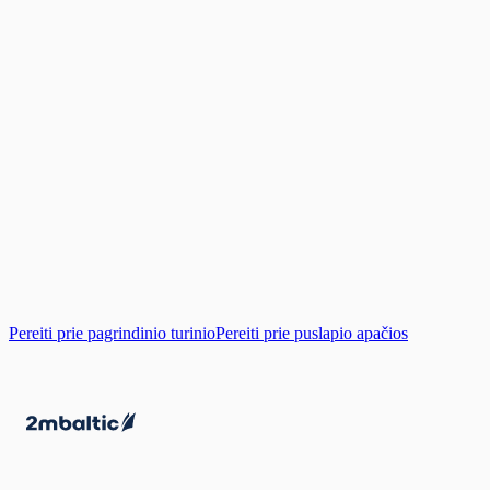
Pereiti prie pagrindinio turinio
Pereiti prie puslapio apačios