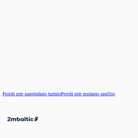
Pereiti prie pagrindinio turinio
Pereiti prie puslapio apačios