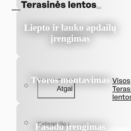
Terasinės lentos
Liepto ir lauko apdailų
įrengimas
Tvoros montavimas
Visos
Teras
Atgal
lento
Kategorijos
Fasado įrengimas