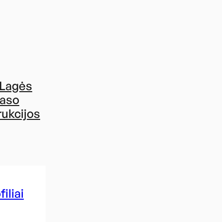
 Lagės
kaso
rukcijos
iliai