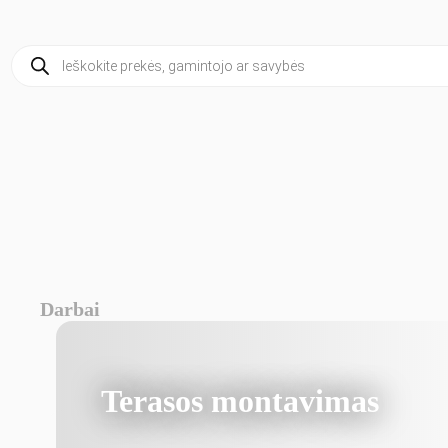
Products
search
Darbai
Terasos montavimas