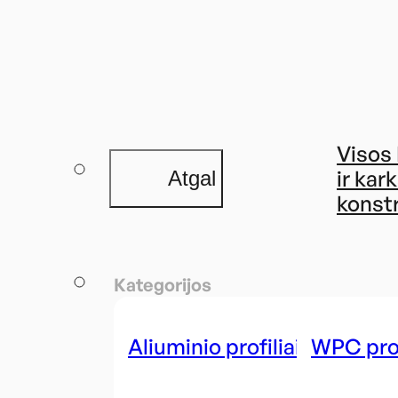
Visos
ir kar
Atgal
konst
Kategorijos
Aliuminio profiliai
WPC prof