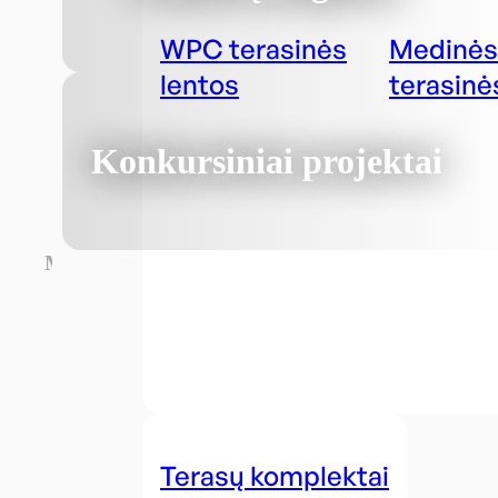
WPC terasinės
Medinės
lentos
terasinė
Konkursiniai projektai
Medžiagos
Terasų komplektai